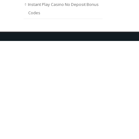
Instant Play Casino No Deposit Bonus
Codes